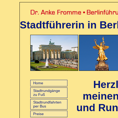
Stadtführerin in Berl
Herz
Home
Stadtrundgänge
meinen
zu Fuß
Stadtrundfahrten
und Rund
per Bus
Preise