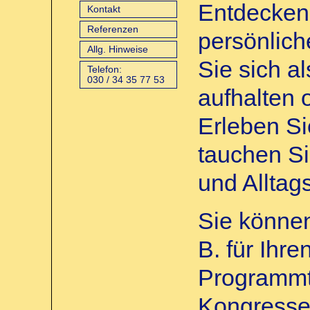
Entdecken 
Kontakt
Referenzen
persönlich
Allg. Hinweise
Sie sich al
Telefon:
030 / 34 35 77 53
aufhalten 
Erleben Si
tauchen Si
und Alltag
Sie können
B. für Ihr
Programmt
Kongresse